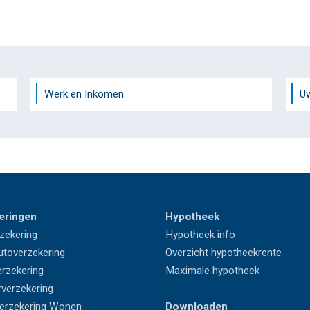
Werk en Inkomen
U
eringen
Hypotheek
zekering
Hypotheek info
utoverzekering
Overzicht hypotheekrente
rzekering
Maximale hypotheek
rverzekering
erzekering Wonen
Downloaden