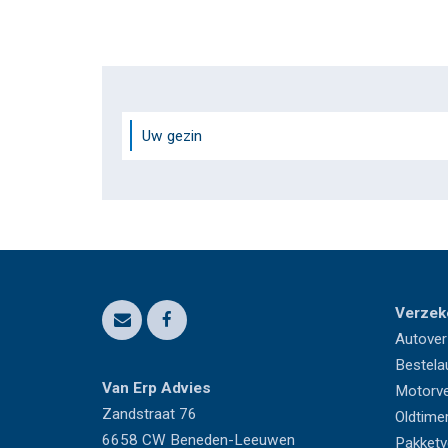
Uw gezin
Verzek
Autover
Bestela
Van Erp Advies
Motorve
Zandstraat 76
Oldtime
6658 CW
Beneden-Leeuwen
Pakketv