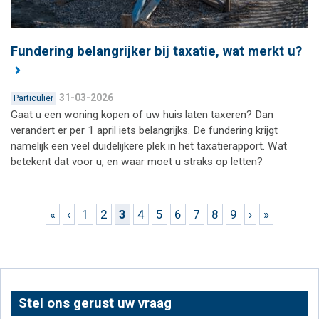
Fundering belangrijker bij taxatie, wat merkt u?
31-03-2026
Particulier
Gaat u een woning kopen of uw huis laten taxeren? Dan
verandert er per 1 april iets belangrijks. De fundering krijgt
namelijk een veel duidelijkere plek in het taxatierapport. Wat
betekent dat voor u, en waar moet u straks op letten?
Pagina's
«
‹
1
2
3
4
5
6
7
8
9
›
»
Stel ons gerust uw vraag